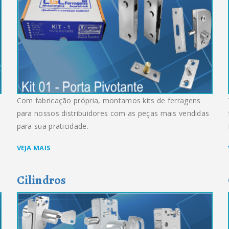
Com fabricação própria, montamos kits de ferragens
para nossos distribuidores com as peças mais vendidas
para sua praticidade.
VEJA MAIS
Cilindros