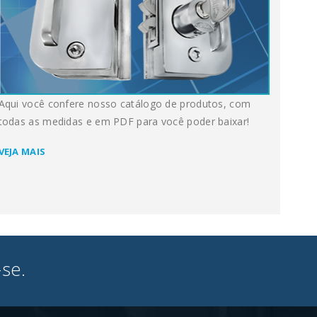
Aqui você confere nosso catálogo de produtos, com
todas as medidas e em PDF para você poder baixar!
VEJA MAIS
se.