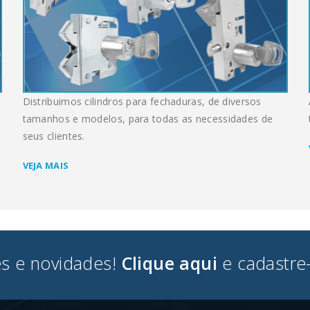
Distribuimos cilindros para fechaduras, de diversos
tamanhos e modelos, para todas as necessidades de
seus clientes.
VEJA MAIS
s e novidades!
Clique aqui
e cadastre-