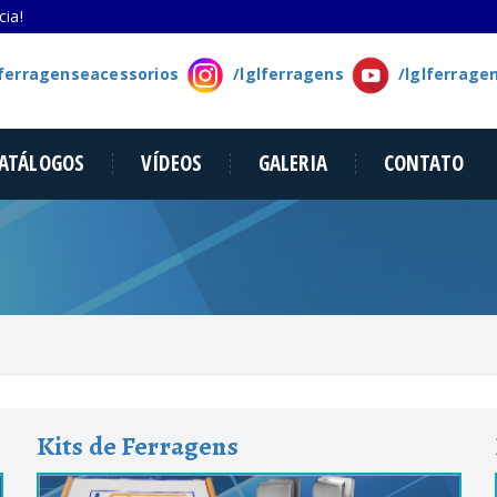
ia!
lferragenseacessorios
/lglferragens
/lglferrage
ATÁLOGOS
VÍDEOS
GALERIA
CONTATO
Kits de Ferragens