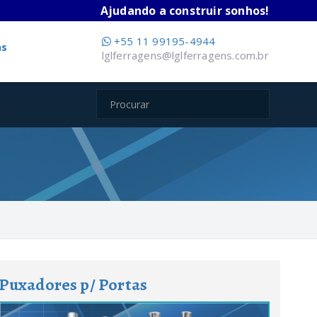
Ajudando a construir sonhos!
+55 11 99195-4944
ns
lglferragens@lglferragens.com.br
Puxadores p/ Portas