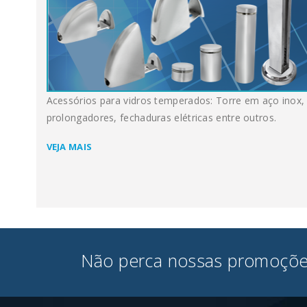
Acessórios para vidros temperados: Torre em aço inox,
prolongadores, fechaduras elétricas entre outros.
VEJA MAIS
Não perca nossas promoçõe