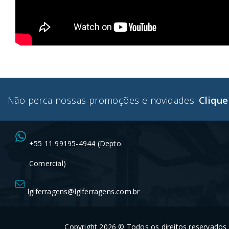
Não perca nossas promoções e novidades!
Clique
+55 11 99195-4944 (Depto.
Comercial)
lglferragens@lglferragens.com.br
Copyright 2026 © Todos os direitos reservados