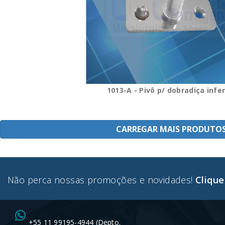
1013-A - Pivô p/ dobradiça infer
CARREGAR MAIS PRODUTO
Não perca nossas promoções e novidades!
Clique
+55 11 99195-4944 (Depto.